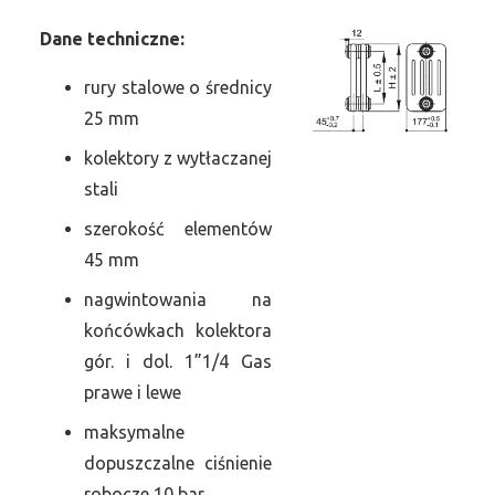
Dane
t
echniczne:
rury stalowe o średnicy
25 mm
kolektory z wytłaczanej
stali
szerokość elementów
45 mm
nagwintowania na
końcówkach kolektora
gór. i dol. 1”1/4 Gas
prawe i lewe
maksymalne
dopuszczalne ciśnienie
robocze 10 bar