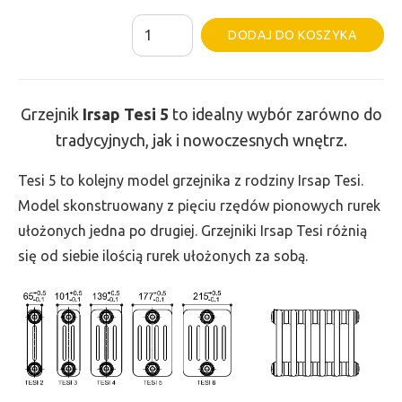
ilość
Al
DODAJ DO KOSZYKA
Grzejnik
Irsap
Tesi
Grzejnik
Irsap Tesi
5
to idealny wybór zarówno do
5
tradycyjnych, jak i nowoczesnych wnętrz.
-
wys.
Tesi 5 to kolejny model grzejnika z rodziny Irsap Tesi.
665,
Model skonstruowany z pięciu rzędów pionowych rurek
szer.
ułożonych jedna po drugiej. Grzejniki Irsap Tesi różnią
1170,
się od siebie ilością rurek ułożonych za sobą.
moc
2736