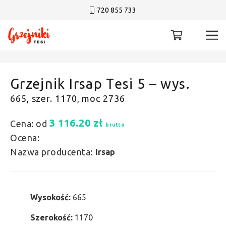
720 855 733
Grzejnik Irsap Tesi 5 – wys.
665, szer. 1170, moc 2736
3 116.20
zł
Cena: od
brutto
Ocena:
Nazwa producenta:
Irsap
Wysokość:
665
Szerokość:
1170