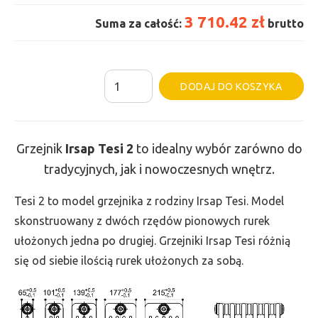
3 710.42 zł
Suma za całość:
brutto
ilość
Al
DODAJ DO KOSZYKA
Grzejnik
Irsap
Tesi
Grzejnik
Irsap Tesi
2
to idealny wybór zarówno do
2
tradycyjnych, jak i nowoczesnych wnętrz.
-
wys.
Tesi 2 to model grzejnika z rodziny Irsap Tesi. Model
900,
skonstruowany z dwóch rzędów pionowych rurek
szer.
ułożonych jedna po drugiej. Grzejniki Irsap Tesi różnią
1800,
się od siebie ilością rurek ułożonych za sobą.
moc
2506