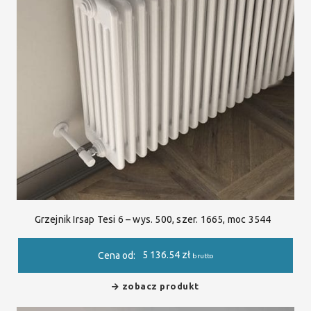
Grzejnik Irsap Tesi 6 – wys. 500, szer. 1665, moc 3544
5 136.54
zł
Cena od:
brutto
zobacz produkt