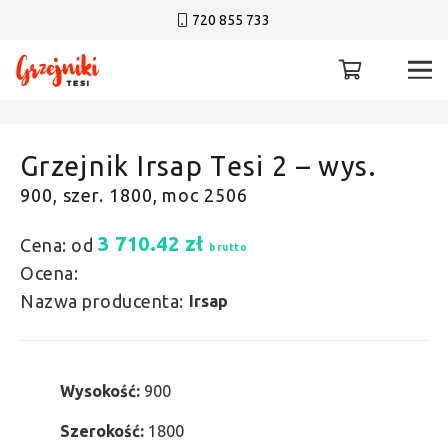
720 855 733
Grzejnik Irsap Tesi 2 – wys.
900, szer. 1800, moc 2506
3 710.42
zł
Cena: od
brutto
Ocena:
Nazwa producenta:
Irsap
Wysokość:
900
Szerokość:
1800