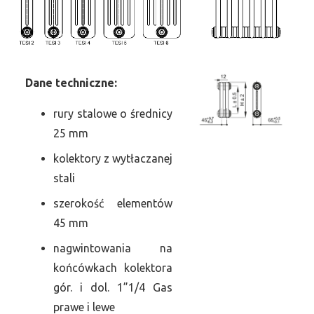
Dane
t
echniczne:
rury stalowe o średnicy
25 mm
kolektory z wytłaczanej
stali
szerokość elementów
45 mm
nagwintowania na
końcówkach kolektora
gór. i dol. 1”1/4 Gas
prawe i lewe