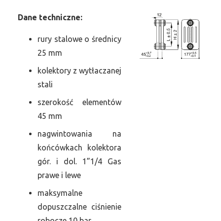
Dane
t
echniczne:
rury stalowe o średnicy
25 mm
kolektory z wytłaczanej
stali
szerokość elementów
45 mm
nagwintowania na
końcówkach kolektora
gór. i dol. 1”1/4 Gas
prawe i lewe
maksymalne
dopuszczalne ciśnienie
robocze 10 bar