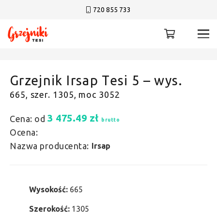
720 855 733
Grzejnik Irsap Tesi 5 – wys.
665, szer. 1305, moc 3052
3 475.49
zł
Cena: od
brutto
Ocena:
Nazwa producenta:
Irsap
Wysokość:
665
Szerokość:
1305