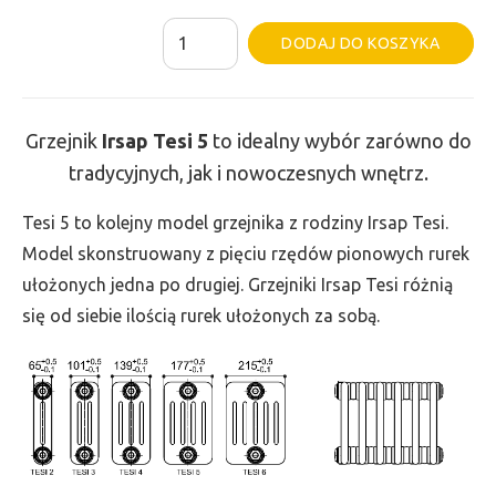
ilość
Al
DODAJ DO KOSZYKA
Grzejnik
Irsap
Tesi
Grzejnik
Irsap Tesi
5
to idealny wybór zarówno do
5
tradycyjnych, jak i nowoczesnych wnętrz.
-
wys.
Tesi 5 to kolejny model grzejnika z rodziny Irsap Tesi.
665,
Model skonstruowany z pięciu rzędów pionowych rurek
szer.
ułożonych jedna po drugiej. Grzejniki Irsap Tesi różnią
1305,
się od siebie ilością rurek ułożonych za sobą.
moc
3052