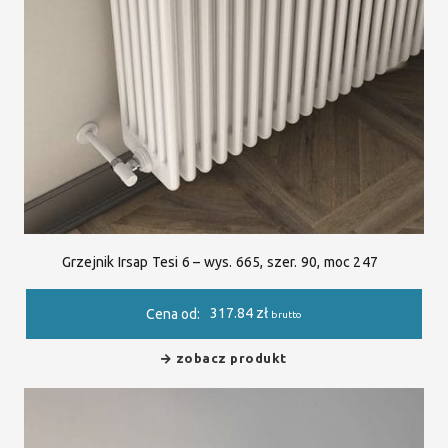
Grzejnik Irsap Tesi 6 – wys. 665, szer. 90, moc 247
317.84
zł
Cena od:
brutto
zobacz produkt