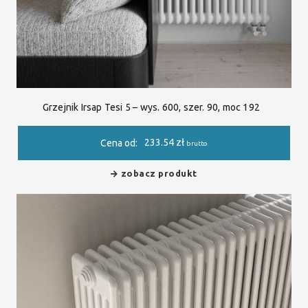
Grzejnik Irsap Tesi 5 – wys. 600, szer. 90, moc 192
233.54
zł
Cena od:
brutto
zobacz produkt