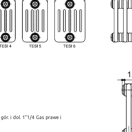
ór. i dol. 1”1/4 Gas prawe i