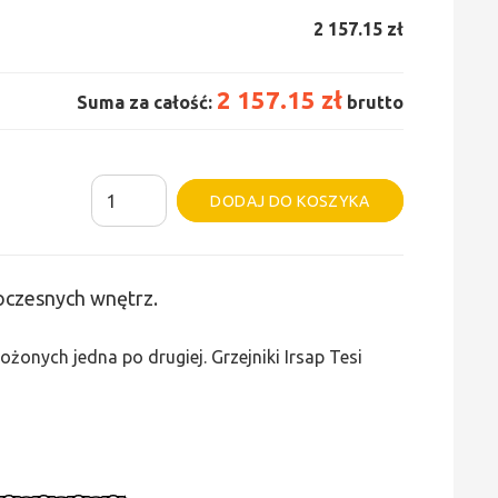
2 157.15 zł
2 157.15 zł
Suma za całość:
brutto
ilość
Alternative:
DODAJ DO KOSZYKA
Grzejnik
Irsap
Tesi
woczesnych wnętrz.
5
-
żonych jedna po drugiej. Grzejniki Irsap Tesi
wys.
665,
szer.
810,