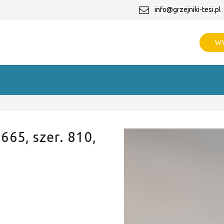
info@grzejniki-tesi.pl
WY
 665, szer. 810,