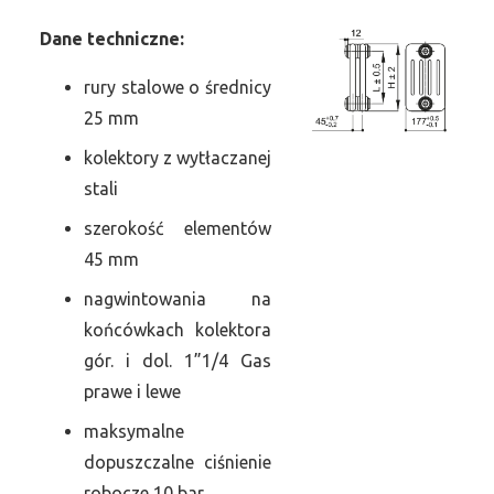
Dane
t
echniczne:
rury stalowe o średnicy
25 mm
kolektory z wytłaczanej
stali
szerokość elementów
45 mm
nagwintowania na
końcówkach kolektora
gór. i dol. 1”1/4 Gas
prawe i lewe
maksymalne
dopuszczalne ciśnienie
robocze 10 bar