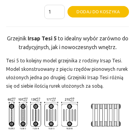
ilość
Al
DODAJ DO KOSZYKA
Grzejnik
Irsap
Tesi
Grzejnik
Irsap Tesi
5
to idealny wybór zarówno do
5
tradycyjnych, jak i nowoczesnych wnętrz.
-
wys.
Tesi 5 to kolejny model grzejnika z rodziny Irsap Tesi.
665,
Model skonstruowany z pięciu rzędów pionowych rurek
szer.
ułożonych jedna po drugiej. Grzejniki Irsap Tesi różnią
900,
się od siebie ilością rurek ułożonych za sobą.
moc
2105