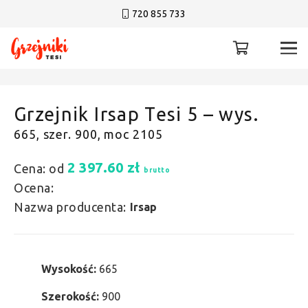
720 855 733
Grzejnik Irsap Tesi 5 – wys.
665, szer. 900, moc 2105
2 397.60
zł
Cena: od
brutto
Ocena:
Nazwa producenta:
Irsap
Wysokość:
665
Szerokość:
900