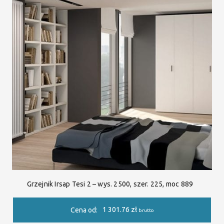
Grzejnik Irsap Tesi 2 – wys. 2500, szer. 225, moc 889
1 301.76
zł
Cena od:
brutto