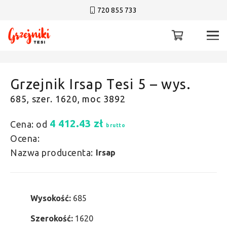
720 855 733
Grzejnik Irsap Tesi 5 – wys.
685, szer. 1620, moc 3892
4 412.43
zł
Cena: od
brutto
Ocena:
Nazwa producenta:
Irsap
Wysokość:
685
Szerokość:
1620