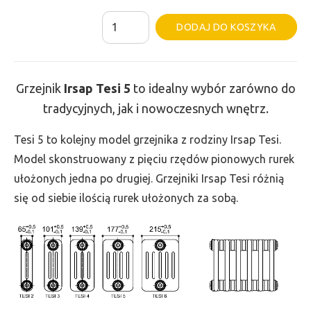
ilość
Al
DODAJ DO KOSZYKA
Grzejnik
Irsap
Tesi
Grzejnik
Irsap Tesi
5
to idealny wybór zarówno do
5
tradycyjnych, jak i nowoczesnych wnętrz.
-
wys.
Tesi 5 to kolejny model grzejnika z rodziny Irsap Tesi.
685,
Model skonstruowany z pięciu rzędów pionowych rurek
szer.
ułożonych jedna po drugiej. Grzejniki Irsap Tesi różnią
1620,
się od siebie ilością rurek ułożonych za sobą.
moc
3892