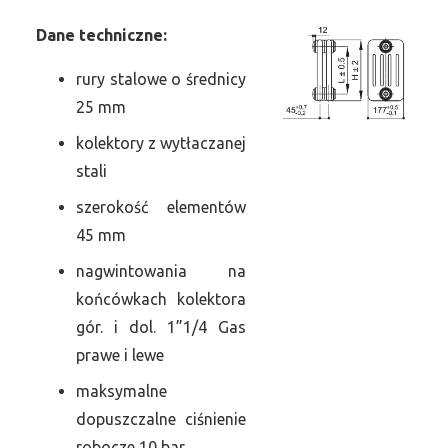
Dane
t
echniczne:
rury stalowe o średnicy
25 mm
kolektory z wytłaczanej
stali
szerokość elementów
45 mm
nagwintowania na
końcówkach kolektora
gór. i dol. 1”1/4 Gas
prawe i lewe
maksymalne
dopuszczalne ciśnienie
robocze 10 bar