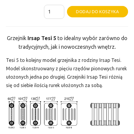
ilość
Al
DODAJ DO KOSZYKA
Grzejnik
Irsap
Tesi
Grzejnik
Irsap Tesi
5
to idealny wybór zarówno do
5
tradycyjnych, jak i nowoczesnych wnętrz.
-
wys.
Tesi 5 to kolejny model grzejnika z rodziny Irsap Tesi.
750,
Model skonstruowany z pięciu rzędów pionowych rurek
szer.
ułożonych jedna po drugiej. Grzejniki Irsap Tesi różnią
1305,
się od siebie ilością rurek ułożonych za sobą.
moc
3403