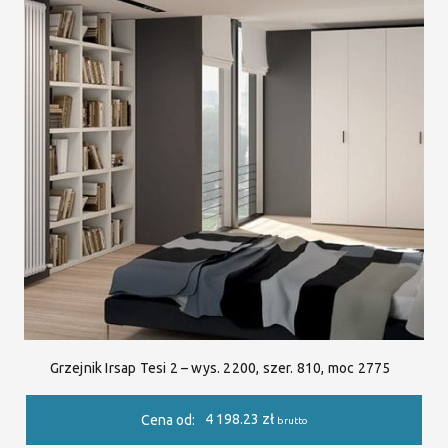
Grzejnik Irsap Tesi 2 – wys. 2200, szer. 810, moc 2775
4 198.23
zł
Cena od:
brutto