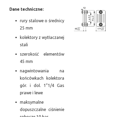
Dane
t
echniczne:
rury stalowe o średnicy
25 mm
kolektory z wytłaczanej
stali
szerokość elementów
45 mm
nagwintowania na
końcówkach kolektora
gór. i dol. 1”1/4 Gas
prawe i lewe
maksymalne
dopuszczalne ciśnienie
robocze 10 bar