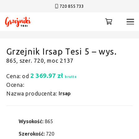
720 855 733
Grzejnik Irsap Tesi 5 – wys.
865, szer. 720, moc 2137
2 369.97
zł
Cena: od
brutto
Ocena:
Nazwa producenta:
Irsap
Wysokość:
865
Szerokość:
720