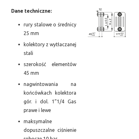
Dane
t
echniczne:
rury stalowe o średnicy
25 mm
kolektory z wytłaczanej
stali
szerokość elementów
45 mm
nagwintowania na
końcówkach kolektora
gór. i dol. 1”1/4 Gas
prawe i lewe
maksymalne
dopuszczalne ciśnienie
robocze 10 bar