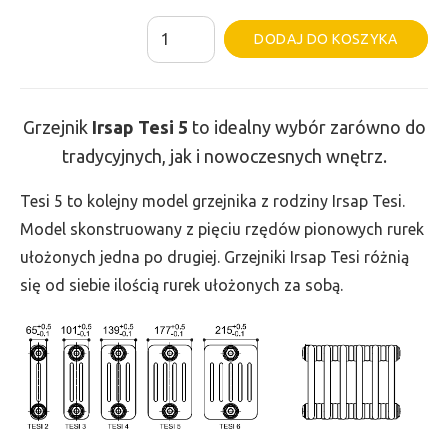
ilość
Al
DODAJ DO KOSZYKA
Grzejnik
Irsap
Tesi
Grzejnik
Irsap Tesi
5
to idealny wybór zarówno do
5
tradycyjnych, jak i nowoczesnych wnętrz.
-
wys.
Tesi 5 to kolejny model grzejnika z rodziny Irsap Tesi.
865,
Model skonstruowany z pięciu rzędów pionowych rurek
szer.
ułożonych jedna po drugiej. Grzejniki Irsap Tesi różnią
720,
się od siebie ilością rurek ułożonych za sobą.
moc
2137