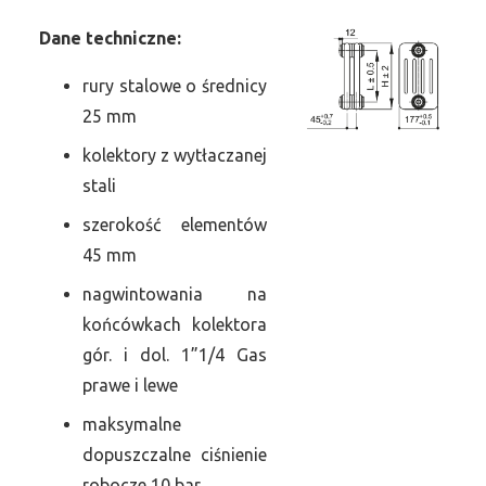
Dane
t
echniczne:
rury stalowe o średnicy
25 mm
kolektory z wytłaczanej
stali
szerokość elementów
45 mm
nagwintowania na
końcówkach kolektora
gór. i dol. 1”1/4 Gas
prawe i lewe
maksymalne
dopuszczalne ciśnienie
robocze 10 bar