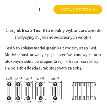
ilość
Al
DODAJ DO KOSZYKA
Grzejnik
Irsap
Tesi
Grzejnik
Irsap Tesi
5
to idealny wybór zarówno do
5
tradycyjnych, jak i nowoczesnych wnętrz.
-
wys.
Tesi 5 to kolejny model grzejnika z rodziny Irsap Tesi.
885,
Model skonstruowany z pięciu rzędów pionowych rurek
szer.
ułożonych jedna po drugiej. Grzejniki Irsap Tesi różnią
360,
się od siebie ilością rurek ułożonych za sobą.
moc
1091