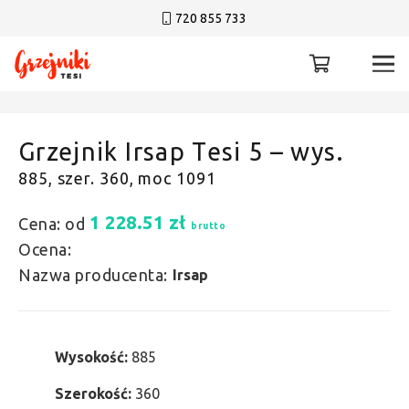
720 855 733
Grzejnik Irsap Tesi 5 – wys.
885, szer. 360, moc 1091
1 228.51
zł
Cena: od
brutto
Ocena:
Nazwa producenta:
Irsap
Wysokość:
885
Szerokość:
360