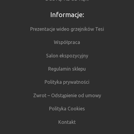
ZALOGUJ SIĘ
Zarejestruj się
Nie pamiętasz hasła?
Oferujemy:
TESI 2
TESI 3
TESI 4
TESI 5
TESI 6
IRSAP TESI CHROM
TESI CLEAN
TESI RUNNER