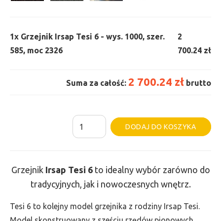
1x
Grzejnik Irsap Tesi 6 - wys. 1000, szer.
2
585, moc 2326
700.24 zł
2 700.24 zł
Suma za całość:
brutto
ilość
Al
DODAJ DO KOSZYKA
Grzejnik
Irsap
Tesi
Grzejnik
Irsap Tesi
6
to idealny wybór zarówno do
6
tradycyjnych, jak i nowoczesnych wnętrz.
-
wys.
Tesi 6 to kolejny model grzejnika z rodziny Irsap Tesi.
1000,
Model skonstruowany z sześciu rzędów pionowych