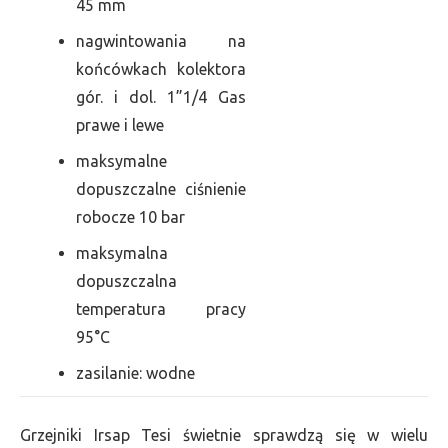
45 mm
nagwintowania na
końcówkach kolektora
gór. i dol. 1”1/4 Gas
prawe i lewe
maksymalne
dopuszczalne ciśnienie
robocze 10 bar
maksymalna
dopuszczalna
temperatura pracy
95°C
zasilanie: wodne
Grzejniki Irsap Tesi świetnie sprawdzą się w wielu