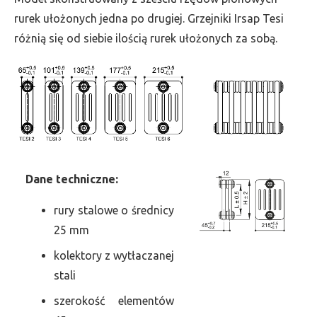
szer.
rurek ułożonych jedna po drugiej. Grzejniki Irsap Tesi
585,
różnią się od siebie ilością rurek ułożonych za sobą.
moc
2326
Dane
t
echniczne:
rury stalowe o średnicy
25 mm
kolektory z wytłaczanej
stali
szerokość elementów