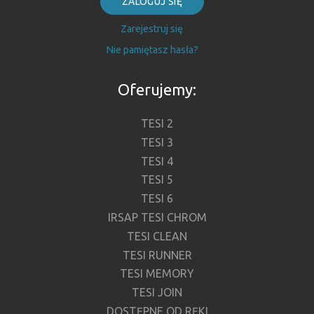
Kontakt:
AG Grzejniki Design
ul. Bartycka 24/26 lok. 211,
00-716, Warszawa
Zaloguj się: