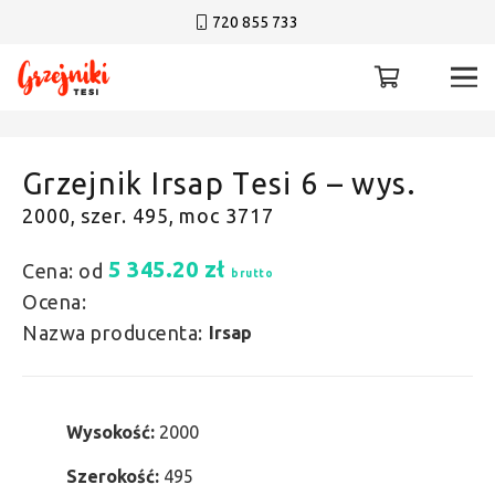
720 855 733
Grzejnik Irsap Tesi 6 – wys.
2000, szer. 495, moc 3717
5 345.20
zł
Cena: od
brutto
Ocena:
Nazwa producenta:
Irsap
Wysokość:
2000
Szerokość:
495