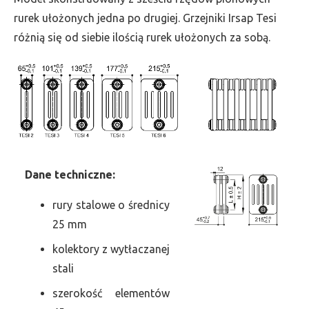
szer.
rurek ułożonych jedna po drugiej. Grzejniki Irsap Tesi
495,
różnią się od siebie ilością rurek ułożonych za sobą.
moc
3717
Dane
t
echniczne:
rury stalowe o średnicy
25 mm
kolektory z wytłaczanej
stali
szerokość elementów