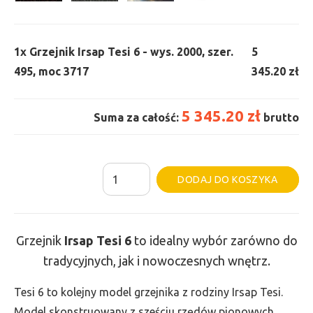
1x
Grzejnik Irsap Tesi 6 - wys. 2000, szer.
5
495, moc 3717
345.20 zł
5 345.20 zł
Suma za całość:
brutto
ilość
Al
DODAJ DO KOSZYKA
Grzejnik
Irsap
Tesi
Grzejnik
Irsap Tesi
6
to idealny wybór zarówno do
6
tradycyjnych, jak i nowoczesnych wnętrz.
-
wys.
Tesi 6 to kolejny model grzejnika z rodziny Irsap Tesi.
2000,
Model skonstruowany z sześciu rzędów pionowych