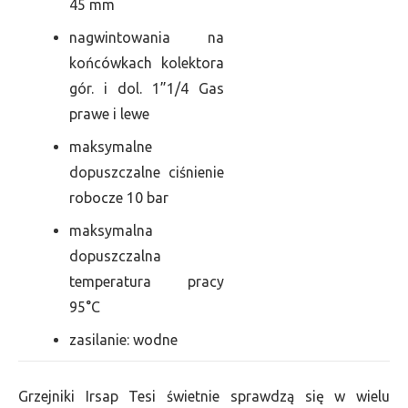
45 mm
nagwintowania na
końcówkach kolektora
gór. i dol. 1”1/4 Gas
prawe i lewe
maksymalne
dopuszczalne ciśnienie
robocze 10 bar
maksymalna
dopuszczalna
temperatura pracy
95°C
zasilanie: wodne
Grzejniki Irsap Tesi świetnie sprawdzą się w wielu