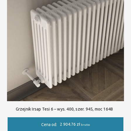
Grzejnik Irsap Tesi 6 – wys. 400, szer. 945, moc 1648
2 904.76
zł
Cena od:
brutto