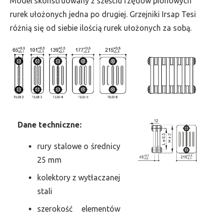
Model skonstruowany z sześciu rzędów pionowych
szer.
rurek ułożonych jedna po drugiej. Grzejniki Irsap Tesi
1575,
różnią się od siebie ilością rurek ułożonych za sobą.
moc
3741
Dane
t
echniczne:
rury stalowe o średnicy
25 mm
kolektory z wytłaczanej
stali
szerokość elementów