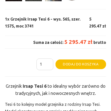
1x
Grzejnik Irsap Tesi 6 - wys. 565, szer.
5
1575, moc 3741
295.47 zł
5 295.47 zł
Suma za całość:
brutto
ilość
Al
DODAJ DO KOSZYKA
Grzejnik
Irsap
Tesi
Grzejnik
Irsap Tesi
6
to idealny wybór zarówno do
6
tradycyjnych, jak i nowoczesnych wnętrz.
-
wys.
Tesi 6 to kolejny model grzejnika z rodziny Irsap Tesi.
565,