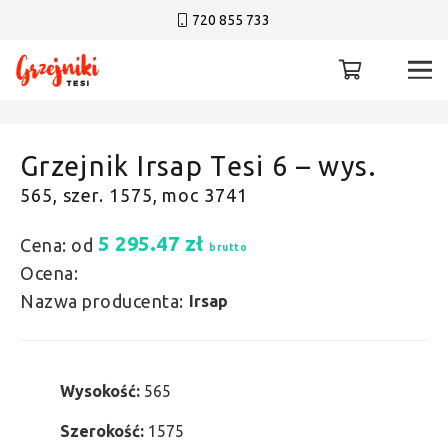
720 855 733
Grzejnik Irsap Tesi 6 – wys.
565, szer. 1575, moc 3741
5 295.47
zł
Cena: od
brutto
Ocena:
Nazwa producenta:
Irsap
Wysokość:
565
Szerokość:
1575