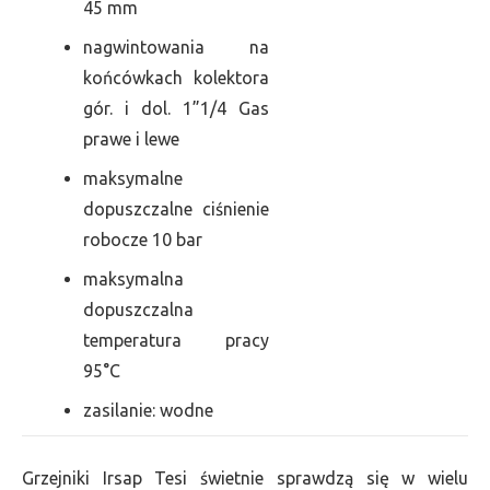
45 mm
nagwintowania na
końcówkach kolektora
gór. i dol. 1”1/4 Gas
prawe i lewe
maksymalne
dopuszczalne ciśnienie
robocze 10 bar
maksymalna
dopuszczalna
temperatura pracy
95°C
zasilanie: wodne
Grzejniki Irsap Tesi świetnie sprawdzą się w wielu