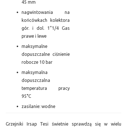
45 mm
nagwintowania na
końcówkach kolektora
gór. i dol. 1”1/4 Gas
prawe i lewe
maksymalne
dopuszczalne ciśnienie
robocze 10 bar
maksymalna
dopuszczalna
temperatura pracy
95°C
zasilanie: wodne
Grzejniki Irsap Tesi świetnie sprawdzą się w wielu