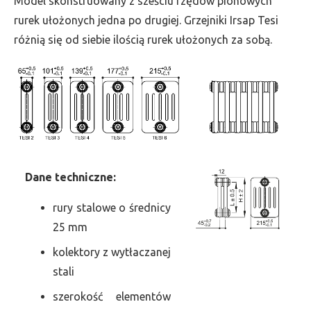
Model skonstruowany z sześciu rzędów pionowych
szer.
rurek ułożonych jedna po drugiej. Grzejniki Irsap Tesi
945,
różnią się od siebie ilością rurek ułożonych za sobą.
moc
2244
Dane
t
echniczne:
rury stalowe o średnicy
25 mm
kolektory z wytłaczanej
stali
szerokość elementów