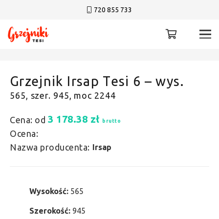
720 855 733
Grzejnik Irsap Tesi 6 – wys.
565, szer. 945, moc 2244
3 178.38
zł
Cena: od
brutto
Ocena:
Nazwa producenta:
Irsap
Wysokość:
565
Szerokość:
945