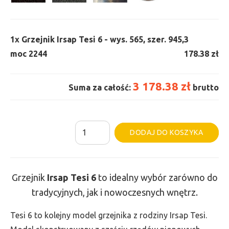
1x
Grzejnik Irsap Tesi 6 - wys. 565, szer. 945,
3
moc 2244
178.38 zł
3 178.38 zł
Suma za całość:
brutto
ilość
Al
DODAJ DO KOSZYKA
Grzejnik
Irsap
Tesi
Grzejnik
Irsap Tesi
6
to idealny wybór zarówno do
6
tradycyjnych, jak i nowoczesnych wnętrz.
-
wys.
Tesi 6 to kolejny model grzejnika z rodziny Irsap Tesi.
565,