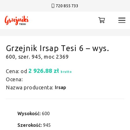
720 855 733
Grzejnik Irsap Tesi 6 – wys.
600, szer. 945, moc 2369
2 926.88
zł
Cena: od
brutto
Ocena:
Nazwa producenta:
Irsap
Wysokość:
600
Szerokość:
945