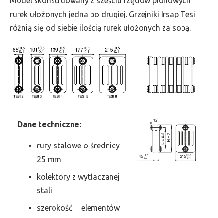
Model skonstruowany z sześciu rzędów pionowych
szer.
rurek ułożonych jedna po drugiej. Grzejniki Irsap Tesi
945,
różnią się od siebie ilością rurek ułożonych za sobą.
moc
2369
Dane
t
echniczne:
rury stalowe o średnicy
25 mm
kolektory z wytłaczanej
stali
szerokość elementów