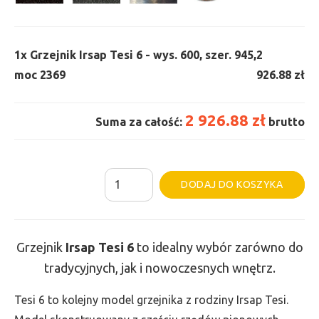
1x
Grzejnik Irsap Tesi 6 - wys. 600, szer. 945,
2
moc 2369
926.88 zł
2 926.88 zł
Suma za całość:
brutto
ilość
Al
DODAJ DO KOSZYKA
Grzejnik
Irsap
Tesi
Grzejnik
Irsap Tesi
6
to idealny wybór zarówno do
6
tradycyjnych, jak i nowoczesnych wnętrz.
-
wys.
Tesi 6 to kolejny model grzejnika z rodziny Irsap Tesi.
600,