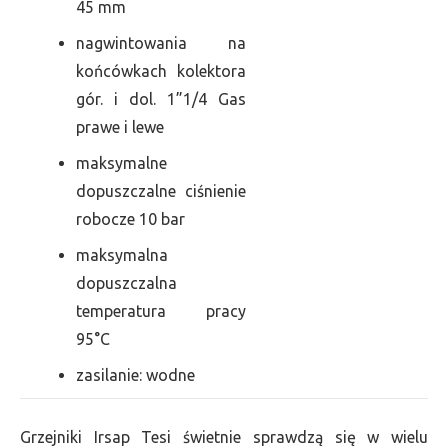
45 mm
nagwintowania na
końcówkach kolektora
gór. i dol. 1”1/4 Gas
prawe i lewe
maksymalne
dopuszczalne ciśnienie
robocze 10 bar
maksymalna
dopuszczalna
temperatura pracy
95°C
zasilanie: wodne
Grzejniki Irsap Tesi świetnie sprawdzą się w wielu