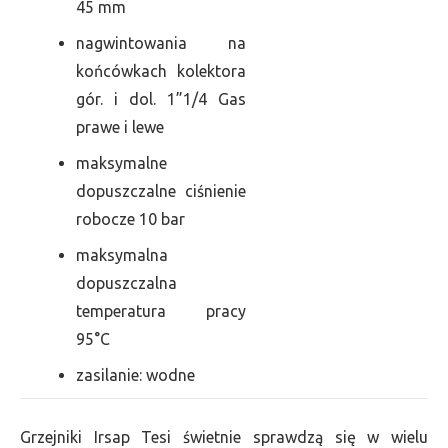
45 mm
nagwintowania na
końcówkach kolektora
gór. i dol. 1”1/4 Gas
prawe i lewe
maksymalne
dopuszczalne ciśnienie
robocze 10 bar
maksymalna
dopuszczalna
temperatura pracy
95°C
zasilanie: wodne
Grzejniki Irsap Tesi świetnie sprawdzą się w wielu