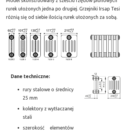
Model skonstruowany z sześciu rzędów pionowych
szer.
rurek ułożonych jedna po drugiej. Grzejniki Irsap Tesi
675,
różnią się od siebie ilością rurek ułożonych za sobą.
moc
1856
Dane
t
echniczne:
rury stalowe o średnicy
25 mm
kolektory z wytłaczanej
stali
szerokość elementów