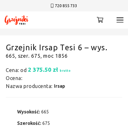
720 855 733
Grzejnik Irsap Tesi 6 – wys.
665, szer. 675, moc 1856
2 375.50
zł
Cena: od
brutto
Ocena:
Nazwa producenta:
Irsap
Wysokość:
665
Szerokość:
675