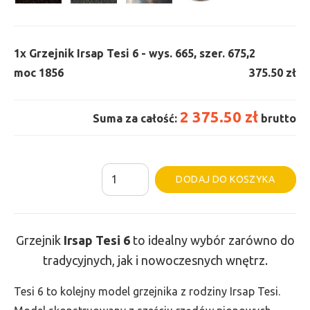
1x
Grzejnik Irsap Tesi 6 - wys. 665, szer. 675,
2
moc 1856
375.50 zł
2 375.50 zł
Suma za całość:
brutto
ilość
Al
DODAJ DO KOSZYKA
Grzejnik
Irsap
Tesi
Grzejnik
Irsap Tesi
6
to idealny wybór zarówno do
6
tradycyjnych, jak i nowoczesnych wnętrz.
-
wys.
Tesi 6 to kolejny model grzejnika z rodziny Irsap Tesi.
665,