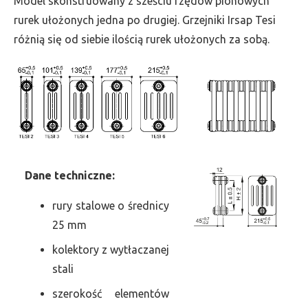
Model skonstruowany z sześciu rzędów pionowych
szer.
rurek ułożonych jedna po drugiej. Grzejniki Irsap Tesi
90,
różnią się od siebie ilością rurek ułożonych za sobą.
moc
247
Dane
t
echniczne:
rury stalowe o średnicy
25 mm
kolektory z wytłaczanej
stali
szerokość elementów