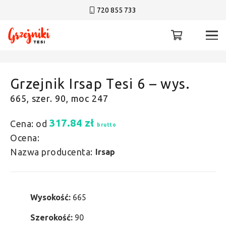
720 855 733
Grzejnik Irsap Tesi 6 – wys.
665, szer. 90, moc 247
317.84
zł
Cena: od
brutto
Ocena:
Nazwa producenta:
Irsap
Wysokość:
665
Szerokość:
90