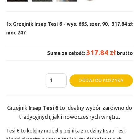
1x
Grzejnik Irsap Tesi 6 - wys. 665, szer. 90,
317.84 zł
moc 247
317.84 zł
Suma za całość:
brutto
ilość
Al
DODAJ DO KOSZYKA
Grzejnik
Irsap
Tesi
Grzejnik
Irsap Tesi
6
to idealny wybór zarówno do
6
tradycyjnych, jak i nowoczesnych wnętrz.
-
wys.
Tesi 6 to kolejny model grzejnika z rodziny Irsap Tesi.
665,