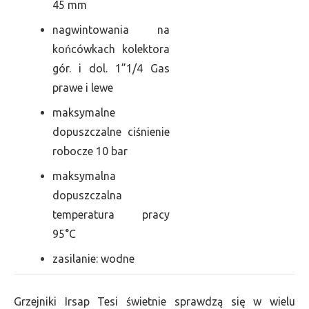
45 mm
nagwintowania na
końcówkach kolektora
gór. i dol. 1”1/4 Gas
prawe i lewe
maksymalne
dopuszczalne ciśnienie
robocze 10 bar
maksymalna
dopuszczalna
temperatura pracy
95°C
zasilanie: wodne
Grzejniki Irsap Tesi świetnie sprawdzą się w wielu