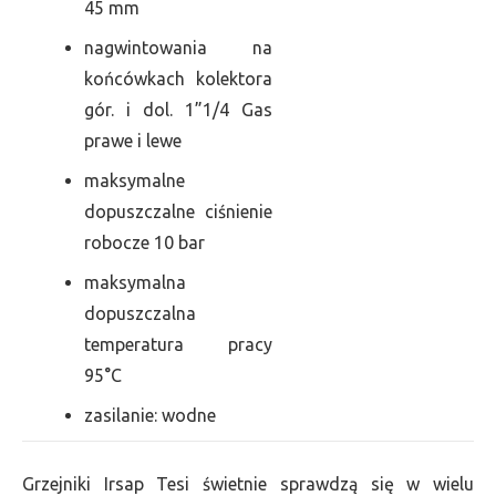
45 mm
nagwintowania na
końcówkach kolektora
gór. i dol. 1”1/4 Gas
prawe i lewe
maksymalne
dopuszczalne ciśnienie
robocze 10 bar
maksymalna
dopuszczalna
temperatura pracy
95°C
zasilanie: wodne
Grzejniki Irsap Tesi świetnie sprawdzą się w wielu