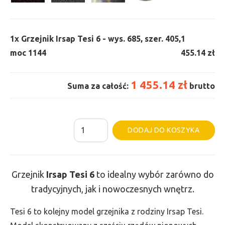
1x
Grzejnik Irsap Tesi 6 - wys. 685, szer. 405,
1
moc 1144
455.14 zł
1 455.14 zł
Suma za całość:
brutto
ilość
Al
DODAJ DO KOSZYKA
Grzejnik
Irsap
Tesi
Grzejnik
Irsap Tesi
6
to idealny wybór zarówno do
6
tradycyjnych, jak i nowoczesnych wnętrz.
-
wys.
Tesi 6 to kolejny model grzejnika z rodziny Irsap Tesi.
685,