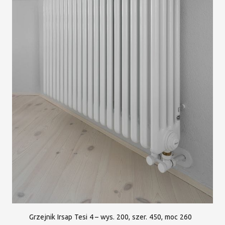
Grzejnik Irsap Tesi 4 – wys. 200, szer. 450, moc 260