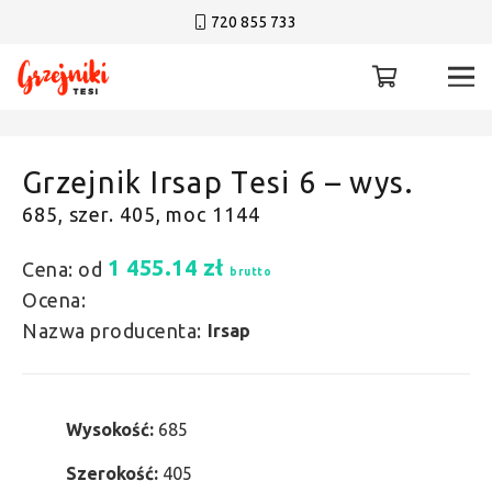
720 855 733
Grzejnik Irsap Tesi 6 – wys.
685, szer. 405, moc 1144
1 455.14
zł
Cena: od
brutto
Ocena:
Nazwa producenta:
Irsap
Wysokość:
685
Szerokość:
405