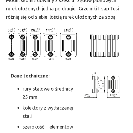
Model skonstruowany z sześciu rzędów pionowych
szer.
rurek ułożonych jedna po drugiej. Grzejniki Irsap Tesi
405,
różnią się od siebie ilością rurek ułożonych za sobą.
moc
1144
Dane
t
echniczne:
rury stalowe o średnicy
25 mm
kolektory z wytłaczanej
stali
szerokość elementów