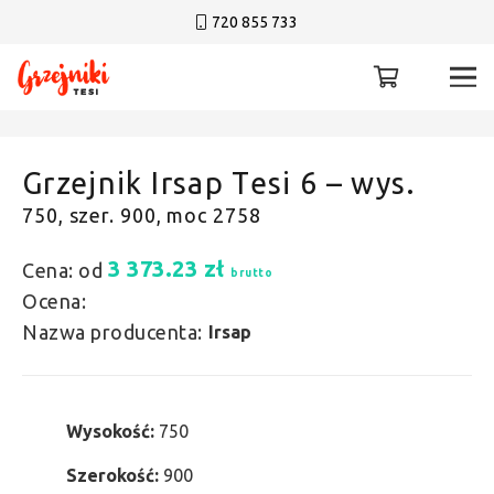
720 855 733
Grzejnik Irsap Tesi 6 – wys.
750, szer. 900, moc 2758
3 373.23
zł
Cena: od
brutto
Ocena:
Nazwa producenta:
Irsap
Wysokość:
750
Szerokość:
900