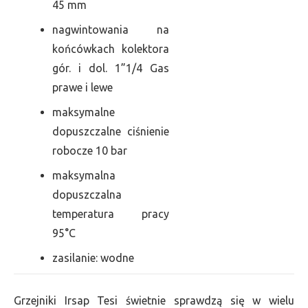
45 mm
nagwintowania na
końcówkach kolektora
gór. i dol. 1”1/4 Gas
prawe i lewe
maksymalne
dopuszczalne ciśnienie
robocze 10 bar
maksymalna
dopuszczalna
temperatura pracy
95°C
zasilanie: wodne
Grzejniki Irsap Tesi świetnie sprawdzą się w wielu