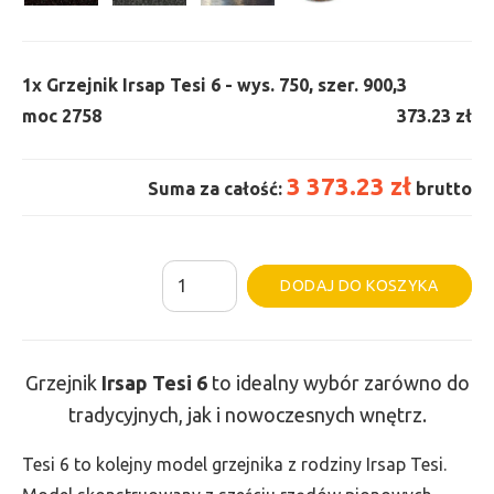
1x
Grzejnik Irsap Tesi 6 - wys. 750, szer. 900,
3
moc 2758
373.23 zł
3 373.23 zł
Suma za całość:
brutto
ilość
Al
DODAJ DO KOSZYKA
Grzejnik
Irsap
Tesi
Grzejnik
Irsap Tesi
6
to idealny wybór zarówno do
6
tradycyjnych, jak i nowoczesnych wnętrz.
-
wys.
Tesi 6 to kolejny model grzejnika z rodziny Irsap Tesi.
750,