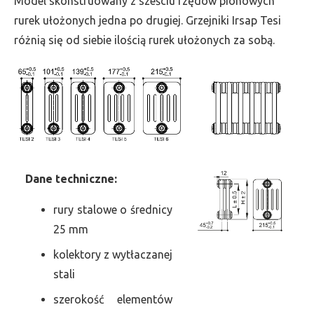
Model skonstruowany z sześciu rzędów pionowych
szer.
rurek ułożonych jedna po drugiej. Grzejniki Irsap Tesi
900,
różnią się od siebie ilością rurek ułożonych za sobą.
moc
2758
Dane
t
echniczne:
rury stalowe o średnicy
25 mm
kolektory z wytłaczanej
stali
szerokość elementów