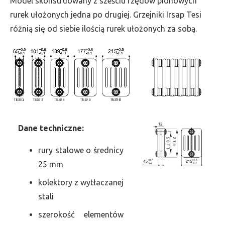
Model skonstruowany z sześciu rzędów pionowych
szer.
rurek ułożonych jedna po drugiej. Grzejniki Irsap Tesi
180,
różnią się od siebie ilością rurek ułożonych za sobą.
moc
562
Dane
t
echniczne:
rury stalowe o średnicy
25 mm
kolektory z wytłaczanej
stali
szerokość elementów