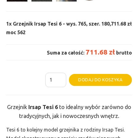
1x
Grzejnik Irsap Tesi 6 - wys. 765, szer. 180,
711.68 zł
moc 562
711.68 zł
Suma za całość:
brutto
ilość
Al
DODAJ DO KOSZYKA
Grzejnik
Irsap
Tesi
Grzejnik
Irsap Tesi
6
to idealny wybór zarówno do
6
tradycyjnych, jak i nowoczesnych wnętrz.
-
wys.
Tesi 6 to kolejny model grzejnika z rodziny Irsap Tesi.
765,