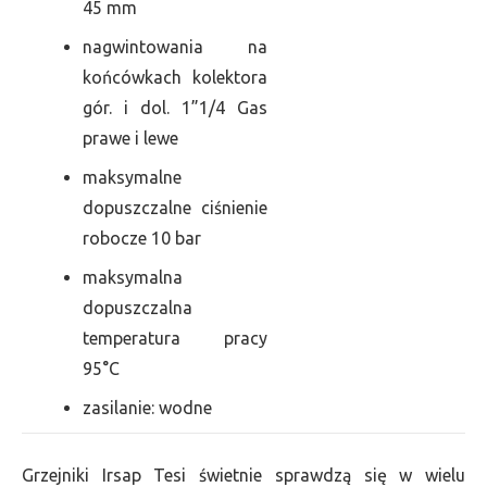
45 mm
nagwintowania na
końcówkach kolektora
gór. i dol. 1”1/4 Gas
prawe i lewe
maksymalne
dopuszczalne ciśnienie
robocze 10 bar
maksymalna
dopuszczalna
temperatura pracy
95°C
zasilanie: wodne
Grzejniki Irsap Tesi świetnie sprawdzą się w wielu