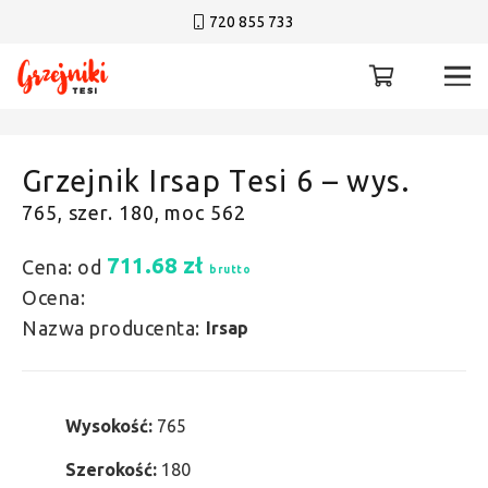
720 855 733
Grzejnik Irsap Tesi 6 – wys.
765, szer. 180, moc 562
711.68
zł
Cena: od
brutto
Ocena:
Nazwa producenta:
Irsap
Wysokość:
765
Szerokość:
180