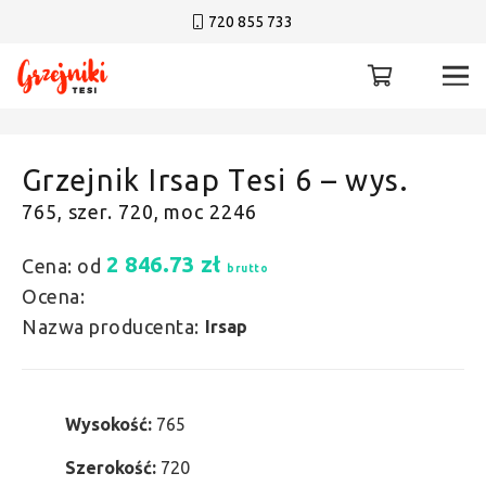
720 855 733
Grzejnik Irsap Tesi 6 – wys.
765, szer. 720, moc 2246
2 846.73
zł
Cena: od
brutto
Ocena:
Nazwa producenta:
Irsap
Wysokość:
765
Szerokość:
720