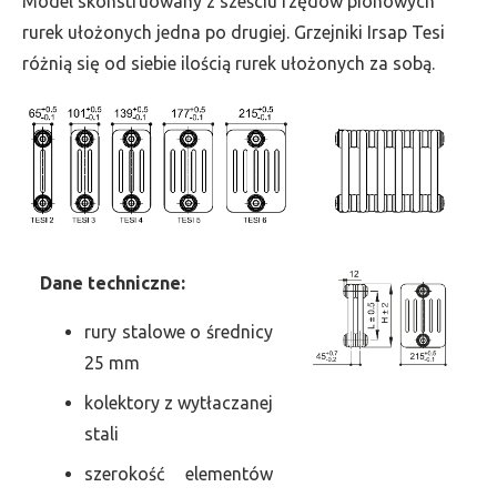
Model skonstruowany z sześciu rzędów pionowych
szer.
rurek ułożonych jedna po drugiej. Grzejniki Irsap Tesi
720,
różnią się od siebie ilością rurek ułożonych za sobą.
moc
2246
Dane
t
echniczne:
rury stalowe o średnicy
25 mm
kolektory z wytłaczanej
stali
szerokość elementów