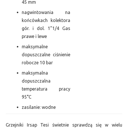
45 mm
nagwintowania na
końcówkach kolektora
gór. i dol. 1”1/4 Gas
prawe i lewe
maksymalne
dopuszczalne ciśnienie
robocze 10 bar
maksymalna
dopuszczalna
temperatura pracy
95°C
zasilanie: wodne
Grzejniki Irsap Tesi świetnie sprawdzą się w wielu