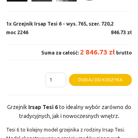
1x
Grzejnik Irsap Tesi 6 - wys. 765, szer. 720,
2
moc 2246
846.73 zł
2 846.73 zł
Suma za całość:
brutto
ilość
Al
DODAJ DO KOSZYKA
Grzejnik
Irsap
Tesi
Grzejnik
Irsap Tesi
6
to idealny wybór zarówno do
6
tradycyjnych, jak i nowoczesnych wnętrz.
-
wys.
Tesi 6 to kolejny model grzejnika z rodziny Irsap Tesi.
765,