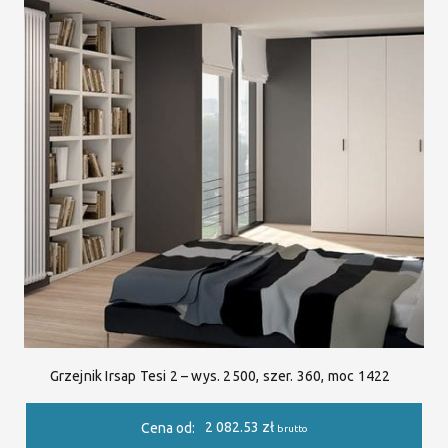
Grzejnik Irsap Tesi 2 – wys. 2500, szer. 360, moc 1422
2 082.53
zł
Cena od:
brutto