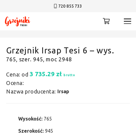
720 855 733
Grzejnik Irsap Tesi 6 – wys.
765, szer. 945, moc 2948
3 735.29
zł
Cena: od
brutto
Ocena:
Nazwa producenta:
Irsap
Wysokość:
765
Szerokość:
945