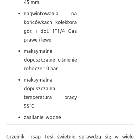
45 mm
nagwintowania na
końcówkach kolektora
gór. i dol. 1”1/4 Gas
prawe i lewe
maksymalne
dopuszczalne ciśnienie
robocze 10 bar
maksymalna
dopuszczalna
temperatura pracy
95°C
zasilanie: wodne
Grzejniki Irsap Tesi świetnie sprawdzą się w wielu