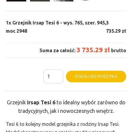
1x
Grzejnik Irsap Tesi 6 - wys. 765, szer. 945,
3
moc 2948
735.29 zł
3 735.29 zł
Suma za całość:
brutto
ilość
Al
DODAJ DO KOSZYKA
Grzejnik
Irsap
Tesi
Grzejnik
Irsap Tesi
6
to idealny wybór zarówno do
6
tradycyjnych, jak i nowoczesnych wnętrz.
-
wys.
Tesi 6 to kolejny model grzejnika z rodziny Irsap Tesi.
765,