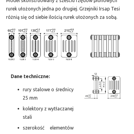
Model skonstruowany z sześciu rzędów pionowych
szer.
rurek ułożonych jedna po drugiej. Grzejniki Irsap Tesi
945,
różnią się od siebie ilością rurek ułożonych za sobą.
moc
2948
Dane
t
echniczne:
rury stalowe o średnicy
25 mm
kolektory z wytłaczanej
stali
szerokość elementów