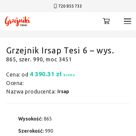
720 855 733
Grzejnik Irsap Tesi 6 – wys.
865, szer. 990, moc 3451
4 390.31
zł
Cena: od
brutto
Ocena:
Nazwa producenta:
Irsap
Wysokość:
865
Szerokość:
990