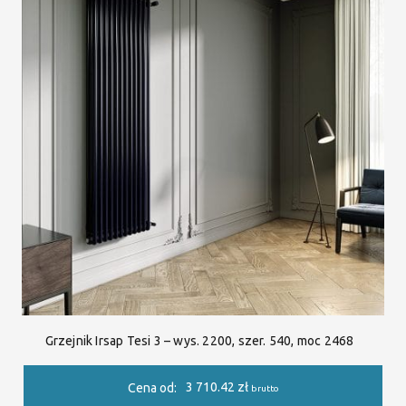
Grzejnik Irsap Tesi 3 – wys. 2200, szer. 540, moc 2468
3 710.42
zł
Cena od:
brutto