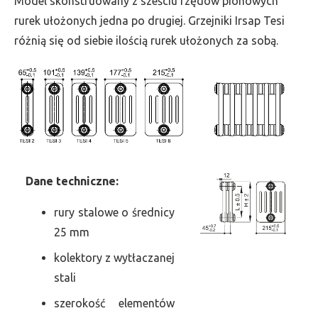
Model skonstruowany z sześciu rzędów pionowych
szer.
rurek ułożonych jedna po drugiej. Grzejniki Irsap Tesi
990,
różnią się od siebie ilością rurek ułożonych za sobą.
moc
3451
Dane
t
echniczne:
rury stalowe o średnicy
25 mm
kolektory z wytłaczanej
stali
szerokość elementów