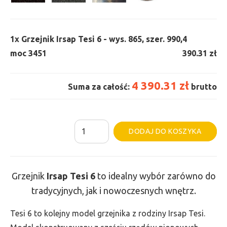
1x
Grzejnik Irsap Tesi 6 - wys. 865, szer. 990,
4
moc 3451
390.31 zł
4 390.31 zł
Suma za całość:
brutto
ilość
Al
DODAJ DO KOSZYKA
Grzejnik
Irsap
Tesi
Grzejnik
Irsap Tesi
6
to idealny wybór zarówno do
6
tradycyjnych, jak i nowoczesnych wnętrz.
-
wys.
Tesi 6 to kolejny model grzejnika z rodziny Irsap Tesi.
865,