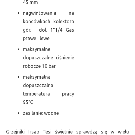
45 mm
nagwintowania na
końcówkach kolektora
gór. i dol. 1”1/4 Gas
prawe i lewe
maksymalne
dopuszczalne ciśnienie
robocze 10 bar
maksymalna
dopuszczalna
temperatura pracy
95°C
zasilanie: wodne
Grzejniki Irsap Tesi świetnie sprawdzą się w wielu