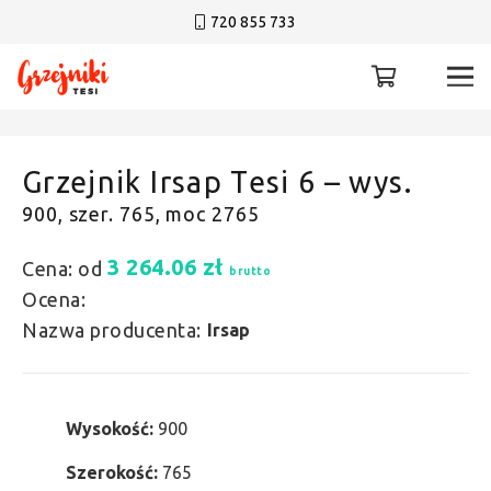
720 855 733
Grzejnik Irsap Tesi 6 – wys.
900, szer. 765, moc 2765
3 264.06
zł
Cena: od
brutto
Ocena:
Nazwa producenta:
Irsap
Wysokość:
900
Szerokość:
765