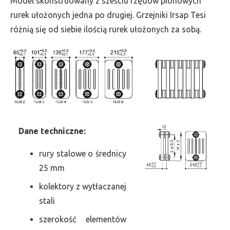
Model skonstruowany z sześciu rzędów pionowych
szer.
rurek ułożonych jedna po drugiej. Grzejniki Irsap Tesi
765,
różnią się od siebie ilością rurek ułożonych za sobą.
moc
2765
Dane
t
echniczne:
rury stalowe o średnicy
25 mm
kolektory z wytłaczanej
stali
szerokość elementów