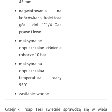
45 mm
nagwintowania na
końcówkach kolektora
gór. i dol. 1”1/4 Gas
prawe i lewe
maksymalne
dopuszczalne ciśnienie
robocze 10 bar
maksymalna
dopuszczalna
temperatura pracy
95°C
zasilanie: wodne
Grzejniki Irsap Tesi świetnie sprawdzą się w wielu