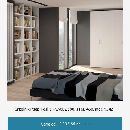
Grzejnik Irsap Tesi 2 – wys. 2200, szer. 450, moc 1542
2 332.66
zł
Cena od:
brutto