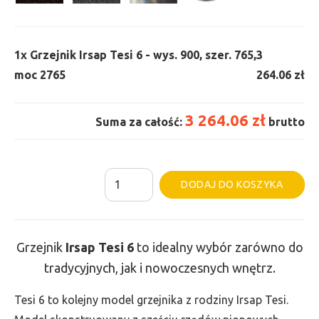
1x
Grzejnik Irsap Tesi 6 - wys. 900, szer. 765,
3
moc 2765
264.06 zł
3 264.06 zł
Suma za całość:
brutto
ilość
Al
DODAJ DO KOSZYKA
Grzejnik
Irsap
Tesi
Grzejnik
Irsap Tesi
6
to idealny wybór zarówno do
6
tradycyjnych, jak i nowoczesnych wnętrz.
-
wys.
Tesi 6 to kolejny model grzejnika z rodziny Irsap Tesi.
900,