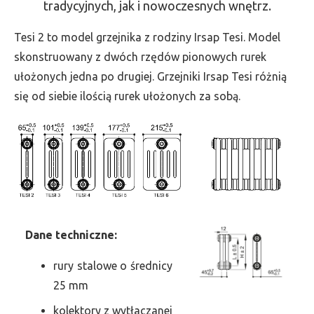
tradycyjnych, jak i nowoczesnych wnętrz.
-
wys.
Tesi 2 to model grzejnika z rodziny Irsap Tesi. Model
1000,
skonstruowany z dwóch rzędów pionowych rurek
szer.
ułożonych jedna po drugiej. Grzejniki Irsap Tesi różnią
1710,
się od siebie ilością rurek ułożonych za sobą.
moc
2630
Dane
t
echniczne:
rury stalowe o średnicy
25 mm
kolektory z wytłaczanej