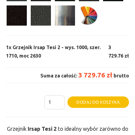
1x
Grzejnik Irsap Tesi 2 - wys. 1000, szer.
3
1710, moc 2630
729.76 zł
3 729.76 zł
Suma za całość:
brutto
ilość
Al
DODAJ DO KOSZYKA
Grzejnik
Irsap
Tesi
Grzejnik
Irsap Tesi
2
to idealny wybór zarówno do
2