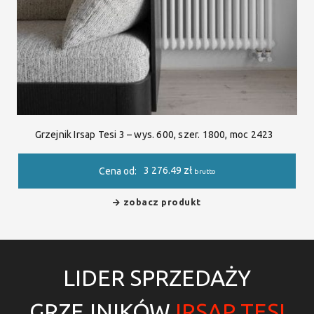
Grzejnik Irsap Tesi 3 – wys. 600, szer. 1800, moc 2423
3 276.49
zł
Cena od:
brutto
zobacz produkt
LIDER SPRZEDAŻY
GRZEJNIKÓW
IRSAP TESI