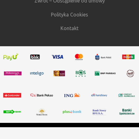
Zwrot – Odstąpienie od umowy
Polityka Cookies
Kontakt
WSZELKIE PRAWA ZASTRZEŻONE ©
AG GRZEJNIKI