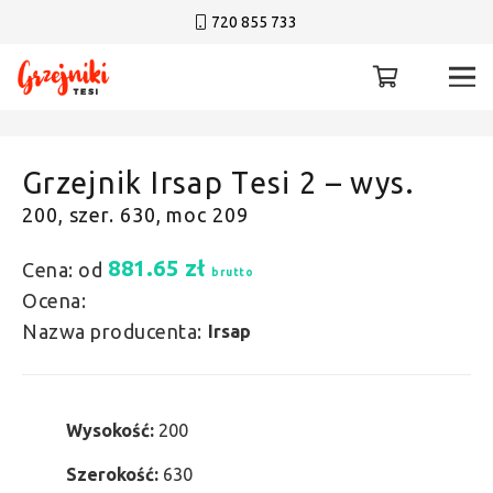
720 855 733
Grzejnik Irsap Tesi 2 – wys.
200, szer. 630, moc 209
881.65
zł
Cena: od
brutto
Ocena:
Nazwa producenta:
Irsap
Wysokość:
200
Szerokość:
630