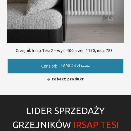
Grzejnik Irsap Tesi 2 – wys. 400, szer. 1170, moc 783
1 890.44
zł
Cena od:
brutto
zobacz produkt
LIDER SPRZEDAŻY
GRZEJNIKÓW
IRSAP TESI