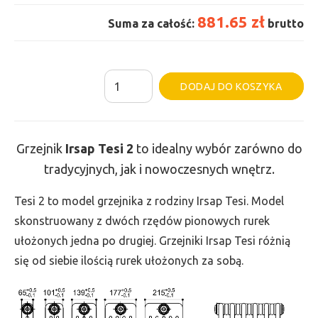
881.65 zł
Suma za całość:
brutto
ilość
Al
DODAJ DO KOSZYKA
Grzejnik
Irsap
Tesi
Grzejnik
Irsap Tesi
2
to idealny wybór zarówno do
2
tradycyjnych, jak i nowoczesnych wnętrz.
-
wys.
Tesi 2 to model grzejnika z rodziny Irsap Tesi. Model
200,
skonstruowany z dwóch rzędów pionowych rurek
szer.
ułożonych jedna po drugiej. Grzejniki Irsap Tesi różnią
630,
się od siebie ilością rurek ułożonych za sobą.
moc
209