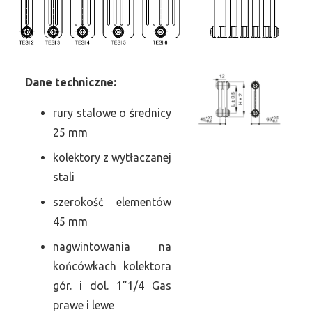
Dane
t
echniczne:
rury stalowe o średnicy
25 mm
kolektory z wytłaczanej
stali
szerokość elementów
45 mm
nagwintowania na
końcówkach kolektora
gór. i dol. 1”1/4 Gas
prawe i lewe