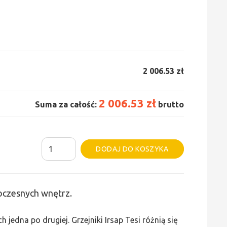
2 006.53 zł
2 006.53 zł
Suma za całość:
brutto
ilość
Alternative:
DODAJ DO KOSZYKA
Grzejnik
Irsap
Tesi
woczesnych wnętrz.
2
-
edna po drugiej. Grzejniki Irsap Tesi różnią się