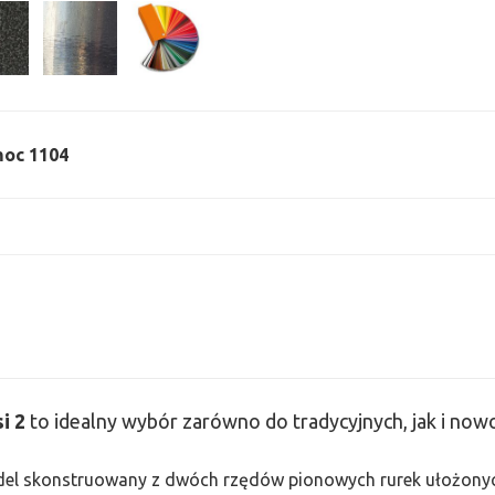
 moc 1104
si
2
to idealny wybór zarówno do tradycyjnych, jak i no
odel skonstruowany z dwóch rzędów pionowych rurek ułożonych j