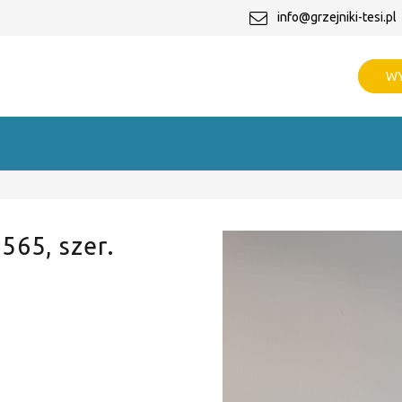
info@grzejniki-tesi.pl
WY
 565, szer.