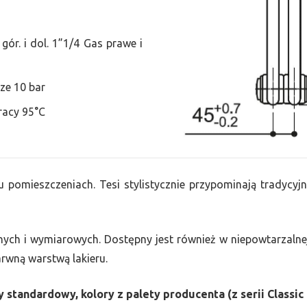
ór. i dol. 1”1/4 Gas prawe i
ze 10 bar
racy 95°C
u pomieszczeniach. Tesi stylistycznie przypominają tradycyjn
nych i wymiarowych. Dostępny jest również w niepowtarzalnej
barwną warstwą lakieru.
 standardowy, kolory z palety producenta (z serii Classic 