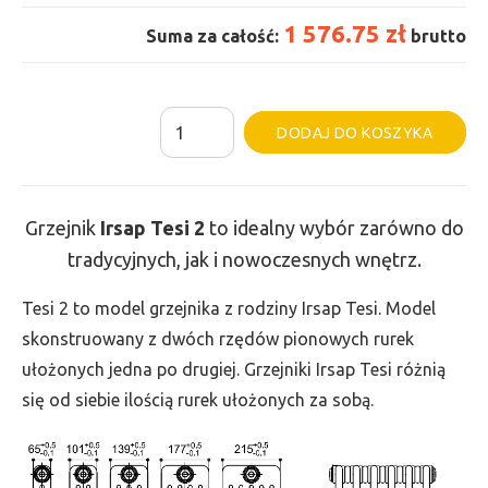
1 576.75 zł
Suma za całość:
brutto
ilość
Al
DODAJ DO KOSZYKA
Grzejnik
Irsap
Tesi
Grzejnik
Irsap Tesi
2
to idealny wybór zarówno do
2
tradycyjnych, jak i nowoczesnych wnętrz.
-
wys.
Tesi 2 to model grzejnika z rodziny Irsap Tesi. Model
685,
skonstruowany z dwóch rzędów pionowych rurek
szer.
ułożonych jedna po drugiej. Grzejniki Irsap Tesi różnią
855,
się od siebie ilością rurek ułożonych za sobą.
moc
925