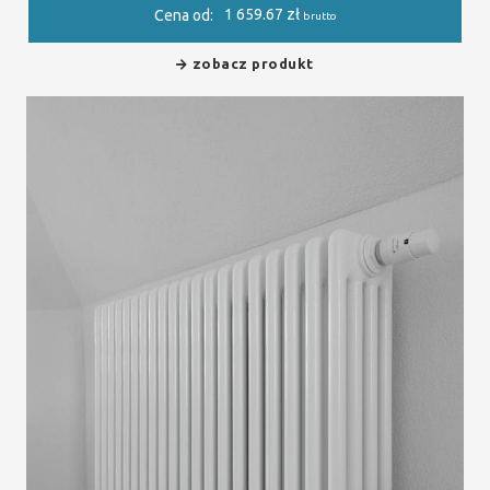
1 659.67
zł
Cena od:
brutto
zobacz produkt