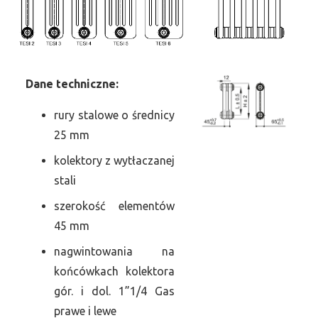
Dane
t
echniczne:
rury stalowe o średnicy
25 mm
kolektory z wytłaczanej
stali
szerokość elementów
45 mm
nagwintowania na
końcówkach kolektora
gór. i dol. 1”1/4 Gas
prawe i lewe