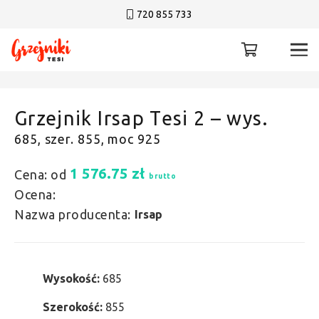
720 855 733
Grzejnik Irsap Tesi 2 – wys.
685, szer. 855, moc 925
1 576.75
zł
Cena: od
brutto
Ocena:
Nazwa producenta:
Irsap
Wysokość:
685
Szerokość:
855