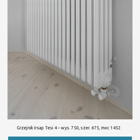
Grzejnik Irsap Tesi 4 – wys. 750, szer. 675, moc 1452