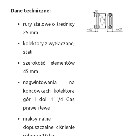
Dane
t
echniczne:
rury stalowe o średnicy
25 mm
kolektory z wytłaczanej
stali
szerokość elementów
45 mm
nagwintowania na
końcówkach kolektora
gór. i dol. 1”1/4 Gas
prawe i lewe
maksymalne
dopuszczalne ciśnienie
robocze 10 bar