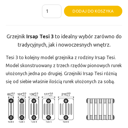
ilość
Al
DODAJ DO KOSZYKA
Grzejnik
Irsap
Tesi
Grzejnik
Irsap Tesi
3
to idealny wybór zarówno do
3
tradycyjnych, jak i nowoczesnych wnętrz.
-
wys.
Tesi 3 to kolejny model grzejnika z rodziny Irsap Tesi.
300,
Model skonstruowany z trzech rzędów pionowych rurek
szer.
ułożonych jedna po drugiej. Grzejniki Irsap Tesi różnią
630,
się od siebie właśnie ilością rurek ułożonych za sobą.
moc
455