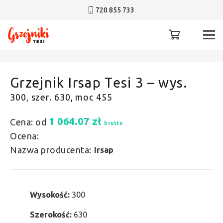
720 855 733
Grzejnik Irsap Tesi 3 – wys.
300, szer. 630, moc 455
1 064.07
zł
Cena: od
brutto
Ocena:
Nazwa producenta:
Irsap
Wysokość:
300
Szerokość:
630