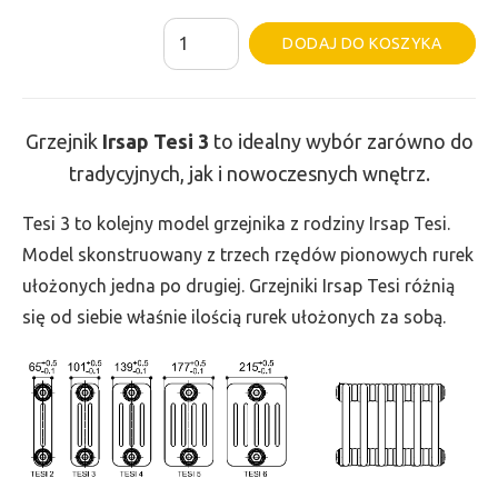
ilość
Al
DODAJ DO KOSZYKA
Grzejnik
Irsap
Tesi
Grzejnik
Irsap Tesi
3
to idealny wybór zarówno do
3
tradycyjnych, jak i nowoczesnych wnętrz.
-
wys.
Tesi 3 to kolejny model grzejnika z rodziny Irsap Tesi.
500,
Model skonstruowany z trzech rzędów pionowych rurek
szer.
ułożonych jedna po drugiej. Grzejniki Irsap Tesi różnią
1035,
się od siebie właśnie ilością rurek ułożonych za sobą.
moc
1182