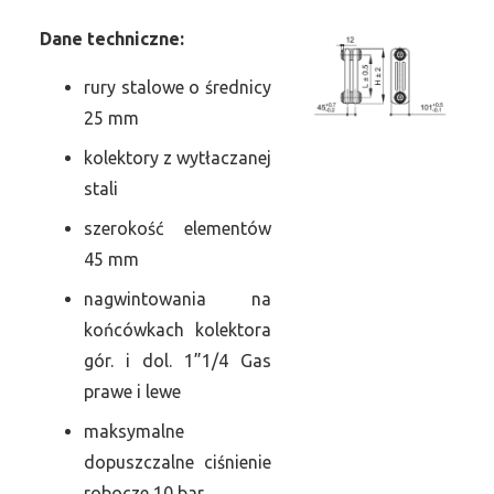
Dane
t
echniczne:
rury stalowe o średnicy
25 mm
kolektory z wytłaczanej
stali
szerokość elementów
45 mm
nagwintowania na
końcówkach kolektora
gór. i dol. 1”1/4 Gas
prawe i lewe
maksymalne
dopuszczalne ciśnienie
robocze 10 bar