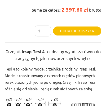
2 397.60 zł
Suma za całość:
brutto
ilość
Al
DODAJ DO KOSZYKA
Grzejnik
Irsap
Tesi
Grzejnik
Irsap Tesi 4
to idealny wybór zarówno do
4
tradycyjnych, jak i nowoczesnych wnętrz.
-
wys.
Tesi 4 to kolejny model grzejnika z rodziny Irsap Tesi.
400,
Model skonstruowany z czterech rzędów pionowych
szer.
rurek ułożonych jedna po drugiej. Grzejniki Irsap Tesi
1170,
różnią się od siebie ilością rurek ułożonych za sobą.
moc
1420