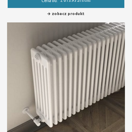
2 615.95
zł
Cena od:
brutto
zobacz produkt