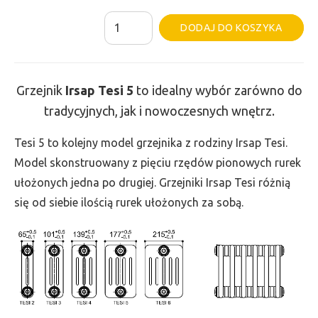
ilość
Al
DODAJ DO KOSZYKA
Grzejnik
Irsap
Tesi
Grzejnik
Irsap Tesi
5
to idealny wybór zarówno do
5
tradycyjnych, jak i nowoczesnych wnętrz.
-
wys.
Tesi 5 to kolejny model grzejnika z rodziny Irsap Tesi.
500,
Model skonstruowany z pięciu rzędów pionowych rurek
szer.
ułożonych jedna po drugiej. Grzejniki Irsap Tesi różnią
1035,
się od siebie ilością rurek ułożonych za sobą.
moc
1871