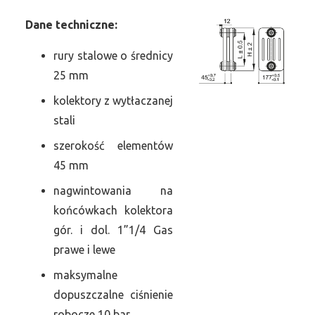
Dane
t
echniczne:
rury stalowe o średnicy
25 mm
kolektory z wytłaczanej
stali
szerokość elementów
45 mm
nagwintowania na
końcówkach kolektora
gór. i dol. 1”1/4 Gas
prawe i lewe
maksymalne
dopuszczalne ciśnienie
robocze 10 bar