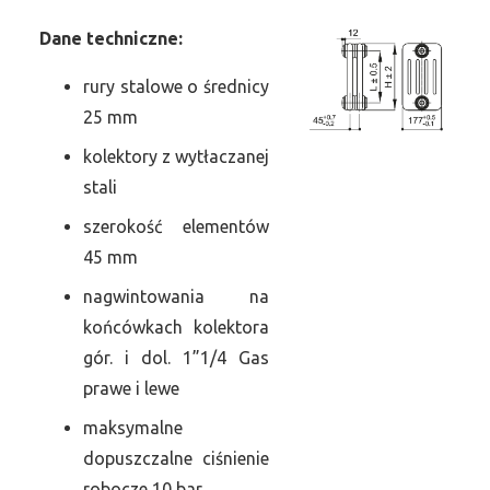
Dane
t
echniczne:
rury stalowe o średnicy
25 mm
kolektory z wytłaczanej
stali
szerokość elementów
45 mm
nagwintowania na
końcówkach kolektora
gór. i dol. 1”1/4 Gas
prawe i lewe
maksymalne
dopuszczalne ciśnienie
robocze 10 bar