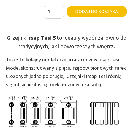
ilość
Al
DODAJ DO KOSZYKA
Grzejnik
Irsap
Tesi
Grzejnik
Irsap Tesi
5
to idealny wybór zarówno do
5
tradycyjnych, jak i nowoczesnych wnętrz.
-
wys.
Tesi 5 to kolejny model grzejnika z rodziny Irsap Tesi.
500,
Model skonstruowany z pięciu rzędów pionowych rurek
szer.
ułożonych jedna po drugiej. Grzejniki Irsap Tesi różnią
1665,
się od siebie ilością rurek ułożonych za sobą.
moc
3010