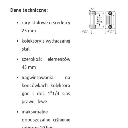
Dane
t
echniczne:
rury stalowe o średnicy
25 mm
kolektory z wytłaczanej
stali
szerokość elementów
45 mm
nagwintowania na
końcówkach kolektora
gór. i dol. 1”1/4 Gas
prawe i lewe
maksymalne
dopuszczalne ciśnienie
robocze 10 bar