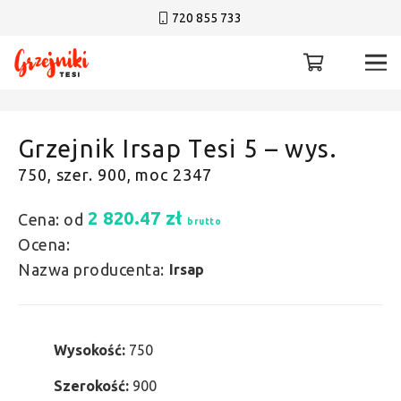
720 855 733
Grzejnik Irsap Tesi 5 – wys.
750, szer. 900, moc 2347
2 820.47
zł
Cena: od
brutto
Ocena:
Nazwa producenta:
Irsap
Wysokość:
750
Szerokość:
900