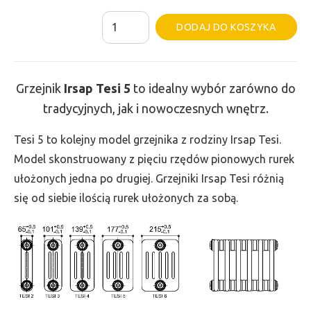
ilość
Al
DODAJ DO KOSZYKA
Grzejnik
Irsap
Tesi
Grzejnik
Irsap Tesi
5
to idealny wybór zarówno do
5
tradycyjnych, jak i nowoczesnych wnętrz.
-
wys.
Tesi 5 to kolejny model grzejnika z rodziny Irsap Tesi.
750,
Model skonstruowany z pięciu rzędów pionowych rurek
szer.
ułożonych jedna po drugiej. Grzejniki Irsap Tesi różnią
900,
się od siebie ilością rurek ułożonych za sobą.
moc
2347