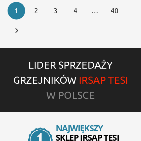
Stronicowanie
1
2
3
4
…
40
wpisów
LIDER SPRZEDAŻY
GRZEJNIKÓW
IRSAP TESI
W POLSCE