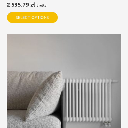
2 535.79
zł
brutto
SELECT OPTIONS